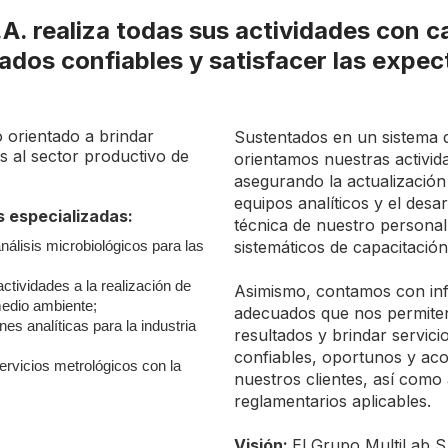
.A. realiza todas sus actividades con c
ados confiables y satisfacer las expec
 orientado a brindar
Sustentados en un sistema de
es al sector productivo de
orientamos nuestras activid
asegurando la actualizació
equipos analíticos y el desa
 especializadas:
técnica de nuestro personal
nálisis microbiológicos para las
sistemáticos de capacitación 
ctividades a la realización de
Asimismo, contamos con inf
medio ambiente;
adecuados que nos permiten 
es analíticas para la industria
resultados y brindar servici
confiables, oportunos y acor
ervicios metrológicos con la
nuestros clientes, así como a
reglamentarios aplicables.
Visión:
El Grupo MultiLab S