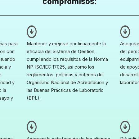
compromisos:
rias para
Mantener y mejorar continuamente la
Asegurar
ión con
eficacia del Sistema de Gestión,
del perso
actuando
cumpliendo los requisitos de la Norma
equipami
ncia y
NP-ISO/IEC 17025, así como los
de apoyo
o
reglamentos, políticas y criterios del
desarroll
ridad y
Organismo Nacional de Acreditación y
laborator
 la
las Buenas Prácticas de Laboratorio
nsayo y
(BPL).
ersonal
Asegurar la satisfacción de los clientes,
Difundir 